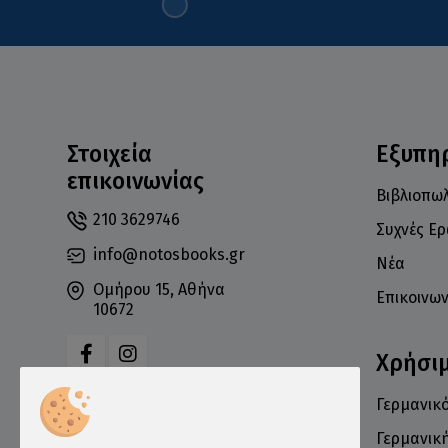
Στοιχεία
Εξυπη
επικοινωνίας
Βιβλιοπωλ
210 3629746
Συχνές Ε
info@notosbooks.gr
Νέα
Ομήρου 15, Αθήνα
Επικοινων
10672
Χρήσι
Γερμανικό
Δευτέρα: 10:00-18:00
Τρίτη: 10:00-19:00
Γερμανικ