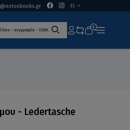
o@notosbooks.gr
EL
ίτλου - συγγραφέα - ISBN
0
μου - Ledertasche