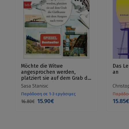
Möchte die Witwe
Das Le
angesprochen werden,
an
platziert sie auf dem Grab die
Gießkanne mit dem Ausguss
Sasa Stanisic
Christo
nach vorne
Παράδοση σε 1-3 εργάσιμες
Παράδοσ
15.90€
15.85
16.80€