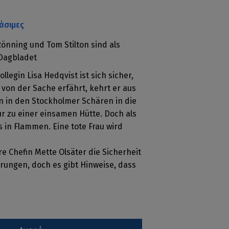
άσιμες
Rönning und Tom Stilton sind als
 Dagbladet
llegin Lisa Hedqvist ist sich sicher,
n von der Sache erfährt, kehrt er aus
n in den Stockholmer Schären in die
ur zu einer einsamen Hütte. Doch als
s in Flammen. Eine tote Frau wird
re Chefin Mette Olsäter die Sicherheit
rungen, doch es gibt Hinweise, dass