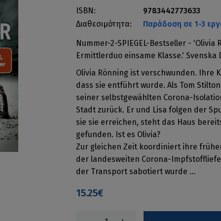
ISBN:
9783442773633
Διαθεσιμότητα:
Παράδοση σε 1-3 εργ
Nummer-2-SPIEGEL-Bestseller - 'Olivia 
Ermittlerduo einsame Klasse.' Svenska
Olivia Rönning ist verschwunden. Ihre Ko
dass sie entführt wurde. Als Tom Stilto
seiner selbstgewählten Corona-Isolatio
Stadt zurück. Er und Lisa folgen der Sp
sie sie erreichen, steht das Haus bereit
gefunden. Ist es Olivia?
Zur gleichen Zeit koordiniert ihre frühe
der landesweiten Corona-Impfstoffliefe
der Transport sabotiert wurde ...
15.25€