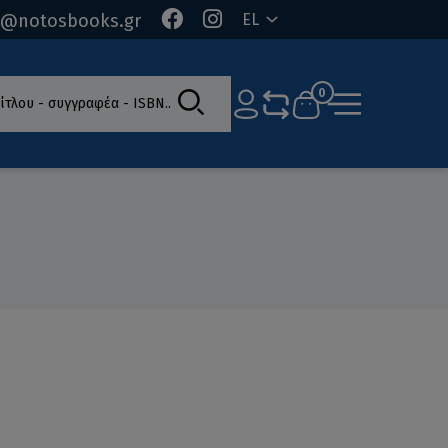
o@notosbooks.gr
EL
ίτλου - συγγραφέα - ISBN
0