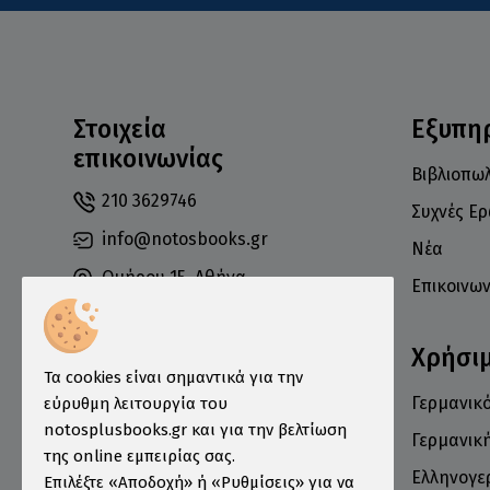
Στοιχεία
Εξυπη
επικοινωνίας
Βιβλιοπωλ
210 3629746
Συχνές Ε
info@notosbooks.gr
Νέα
Ομήρου 15, Αθήνα
Επικοινων
10672
Χρήσι
Τα cookies είναι σημαντικά για την
Γερμανικό
εύρυθμη λειτουργία του
Δευτέρα: 10:00-18:00
notosplusbooks.gr και για την βελτίωση
Τρίτη: 10:00-19:00
Γερμανικ
της online εμπειρίας σας.
Τετάρτη: 10:00-18:00
Ελληνογε
Επιλέξτε «Αποδοχή» ή «Ρυθμίσεις» για να