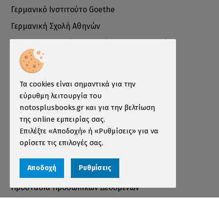
Γερμανικό Ινστιτούτο Goethe
Γερμανική Σχολή Αθηνών
Ελληνογερμανικό Εμπορικό και Βιομηχανικό
Επιμελητήριο
Ινστιτούτο ÖSD Ελλάδας
Πληροφορίες
Τα cookies είναι σημαντικά για την
εύρυθμη λειτουργία του
Τρόποι Παραγγελίας
notosplusbooks.gr και για την βελτίωση
της online εμπειρίας σας.
Τρόποι Πληρωμής
Επιλέξτε «Αποδοχή» ή «Ρυθμίσεις» για να
Τρόποι Αποστολής
ορίσετε τις επιλογές σας.
Εγγύηση - Επιστροφές
Αποδοχή
Ρυθμίσεις
Όροι χρήσης
Προστασία Προσωπικών Δεδομένων
Cookies