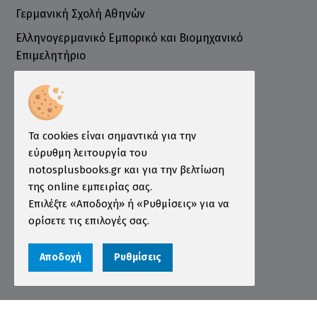
Γερμανική Σχολή Αθηνών
Ελληνογερμανικό Εμπορικό και Βιομηχανικό
Επιμελητήριο
Ινστιτούτο ÖSD Ελλάδας
Πληροφορίες
Τρόποι Παραγγελίας
Τα cookies είναι σημαντικά για την
Τρόποι Πληρωμής
εύρυθμη λειτουργία του
notosplusbooks.gr και για την βελτίωση
Τρόποι Αποστολής
της online εμπειρίας σας.
Εγγύηση - Επιστροφές
Επιλέξτε «Αποδοχή» ή «Ρυθμίσεις» για να
ορίσετε τις επιλογές σας.
Όροι χρήσης
Προστασία Προσωπικών Δεδομένων
Αποδοχή
Ρυθμίσεις
Cookies