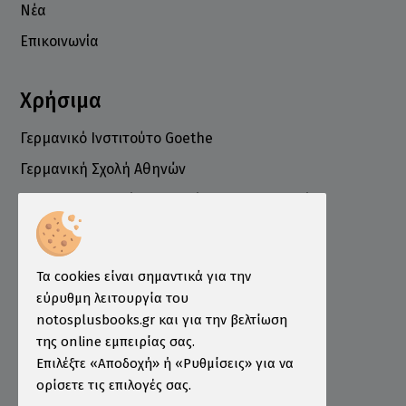
Νέα
Επικοινωνία
Χρήσιμα
Γερμανικό Ινστιτούτο Goethe
Γερμανική Σχολή Αθηνών
Ελληνογερμανικό Εμπορικό και Βιομηχανικό
Επιμελητήριο
Ινστιτούτο ÖSD Ελλάδας
Πληροφορίες
Τα cookies είναι σημαντικά για την
εύρυθμη λειτουργία του
Τρόποι Παραγγελίας
notosplusbooks.gr και για την βελτίωση
της online εμπειρίας σας.
Τρόποι Πληρωμής
Επιλέξτε «Αποδοχή» ή «Ρυθμίσεις» για να
Τρόποι Αποστολής
ορίσετε τις επιλογές σας.