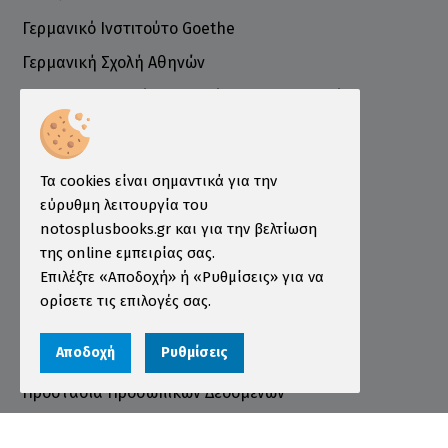
Γερμανικό Ινστιτούτο Goethe
Γερμανική Σχολή Αθηνών
Ελληνογερμανικό Εμπορικό και Βιομηχανικό
Επιμελητήριο
Ινστιτούτο ÖSD Ελλάδας
Πληροφορίες
Τα cookies είναι σημαντικά για την
εύρυθμη λειτουργία του
Τρόποι Παραγγελίας
notosplusbooks.gr και για την βελτίωση
της online εμπειρίας σας.
Τρόποι Πληρωμής
Επιλέξτε «Αποδοχή» ή «Ρυθμίσεις» για να
Τρόποι Αποστολής
ορίσετε τις επιλογές σας.
Εγγύηση - Επιστροφές
Αποδοχή
Ρυθμίσεις
Όροι χρήσης
Προστασία Προσωπικών Δεδομένων
Cookies