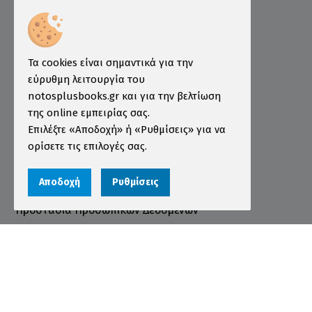
Ελληνογερμανικό Εμπορικό και Βιομηχανικό
Επιμελητήριο
Ινστιτούτο ÖSD Ελλάδας
Πληροφορίες
Τα cookies είναι σημαντικά για την
εύρυθμη λειτουργία του
Τρόποι Παραγγελίας
notosplusbooks.gr και για την βελτίωση
της online εμπειρίας σας.
Τρόποι Πληρωμής
Επιλέξτε «Αποδοχή» ή «Ρυθμίσεις» για να
Τρόποι Αποστολής
ορίσετε τις επιλογές σας.
Εγγύηση - Επιστροφές
Αποδοχή
Ρυθμίσεις
Όροι χρήσης
Προστασία Προσωπικών Δεδομένων
Cookies
Αριθμός ΓΕΜΗ 000456301000
© 2026 notosplusbooks.gr | All Rights Reserved |