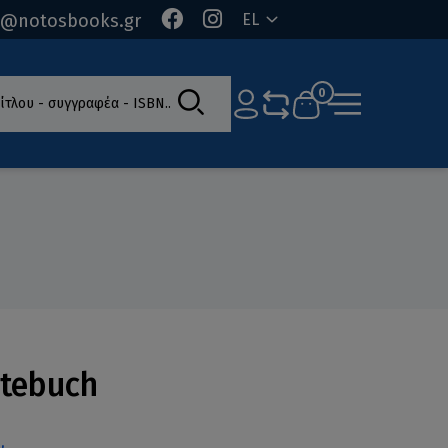
o@notosbooks.gr
EL
ίτλου - συγγραφέα - ISBN
0
stebuch