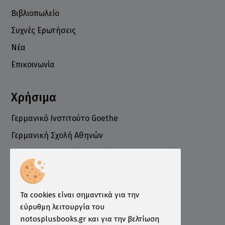
Βιβλιοπωλείο
Συχνές Ερωτήσεις
Νέα
Επικοινωνία
Χρήσιμα
Γερμανικό Ινστιτούτο Goethe
Γερμανική Σχολή Αθηνών
Ελληνογερμανικό Εμπορικό και Βιομηχανικό
Επιμελητήριο
Ινστιτούτο ÖSD Ελλάδας
Πληροφορίες
Τα cookies είναι σημαντικά για την
εύρυθμη λειτουργία του
Τρόποι Παραγγελίας
notosplusbooks.gr και για την βελτίωση