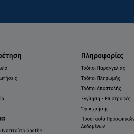
ρέτηση
Πληροφορίες
είο
Τρόποι Παραγγελίας
ρωτήσεις
Τρόποι Πληρωμής
Τρόποι Αποστολής
ία
Εγγύηση - Επιστροφές
Όροι χρήσης
μα
Προστασία Προσωπικώ
Δεδομένων
 Ινστιτούτο Goethe