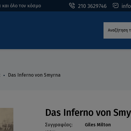
210 3629746
inf
 και όλο τον κόσμο
Αναζήτηση τ
α
Das Inferno von Smyrna
Das Inferno von Sm
Συγγραφέας:
Giles Milton