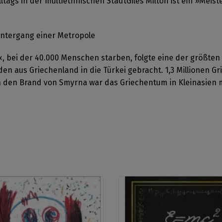
ltags in der multiethnischen StadtGiles Milton ist ein »Mei
ntergang einer Metropole
e«, bei der 40.000 Menschen starben, folgte eine der größt
en aus Griechenland in die Türkei gebracht. 1,3 Millionen 
 den Brand von Smyrna war das Griechentum in Kleinasien mi