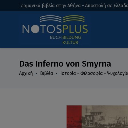
Γερμανικά βιβλία στην Αθήνα - Αποστολή σε Ελλάδα
Das Inferno von Smyrna
Αρχική
Βιβλία
Ιστορία - Φιλοσοφία - Ψυχολογί