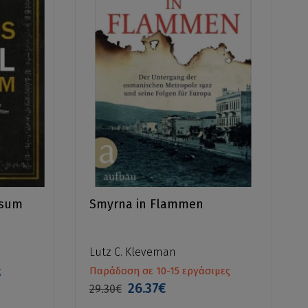
rsum
Smyrna in Flammen
Lutz C. Kleveman
ς
Παράδοση σε 10-15 εργάσιμες
26.37€
29.30€