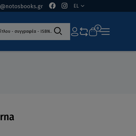
o@notosbooks.gr
EL
ίτλου - συγγραφέα - ISBN
0
yrna