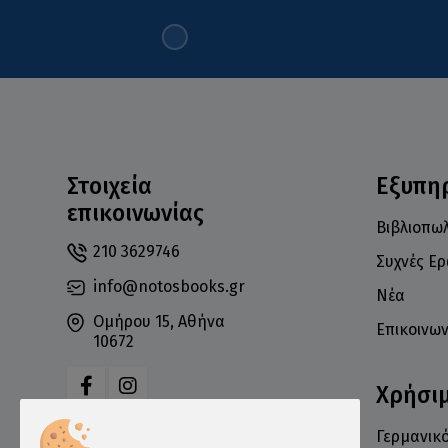
Στοιχεία
Εξυπη
επικοινωνίας
Βιβλιοπωλ
210 3629746
Συχνές Ε
info@notosbooks.gr
Νέα
Ομήρου 15, Αθήνα
Επικοινων
10672
Χρήσι
Γερμανικό
Δευτέρα: 10:00-18:00