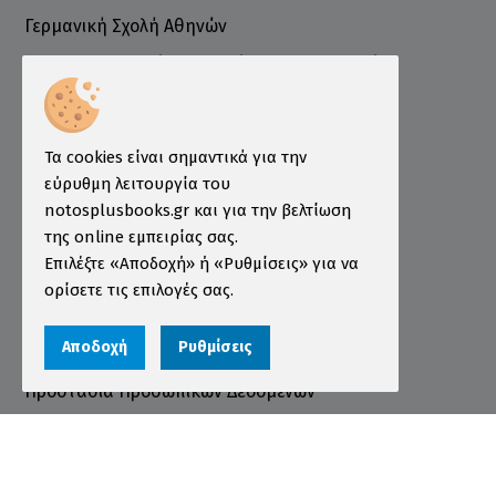
Γερμανική Σχολή Αθηνών
Ελληνογερμανικό Εμπορικό και Βιομηχανικό
Επιμελητήριο
Ινστιτούτο ÖSD Ελλάδας
Πληροφορίες
Τα cookies είναι σημαντικά για την
εύρυθμη λειτουργία του
Τρόποι Παραγγελίας
notosplusbooks.gr και για την βελτίωση
της online εμπειρίας σας.
Τρόποι Πληρωμής
Επιλέξτε «Αποδοχή» ή «Ρυθμίσεις» για να
Τρόποι Αποστολής
ορίσετε τις επιλογές σας.
Εγγύηση - Επιστροφές
Αποδοχή
Ρυθμίσεις
Όροι χρήσης
Προστασία Προσωπικών Δεδομένων
Cookies