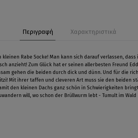
Περιγραφή
Χαρακτηριστικά
 kleinen Rabe Socke! Man kann sich darauf verlassen, dass i
sch anzieht! Zum Glück hat er seinen allerbesten Freund Eddi
insam gehen die beiden durch dick und dünn. Und für die rich
zi! Mit ihrer taffen und cleveren Art muss sie den beiden st
amit den kleinen Dachs ganz schön in Schwierigkeiten bringt 
swandern will, wo schon der Brüllwurm lebt - Tumult im Wald