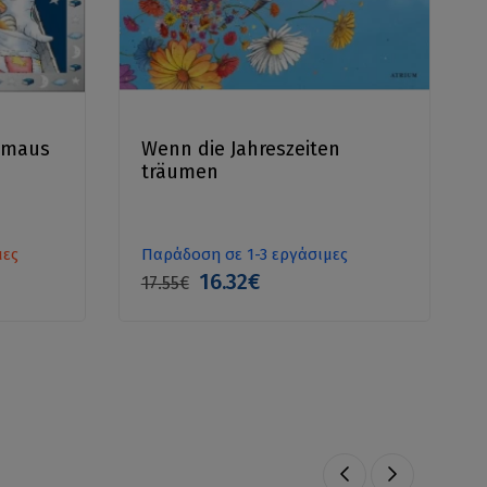
emaus
Wenn die Jahreszeiten
träumen
μες
Παράδοση σε 1-3 εργάσιμες
16.32€
17.55€