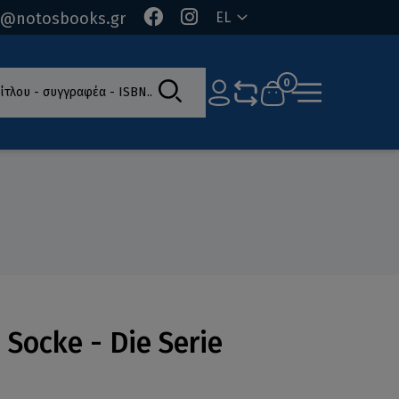
o@notosbooks.gr
EL
ίτλου - συγγραφέα - ISBN
0
 Socke - Die Serie