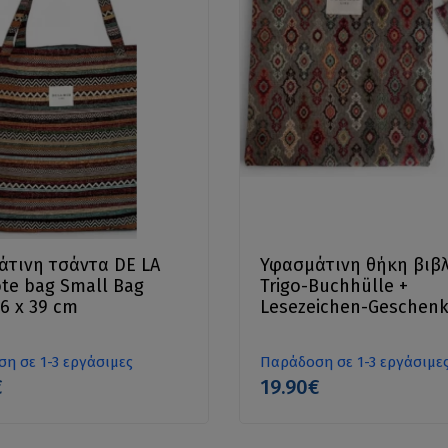
τινη τσάντα DE LA
Υφασμάτινη θήκη βιβ
te bag Small Bag
Trigo-Buchhülle +
36 x 39 cm
Lesezeichen-Geschen
η σε 1-3 εργάσιμες
Παράδοση σε 1-3 εργάσιμε
€
19.90€