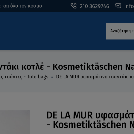
210 3629746
inf
 και όλο τον κόσμο
Αναζήτηση τ
άκι κοτλέ - Kosmetiktäschen Na
ες τσάντες - Tote bags
DE LA MUR υφασμάτινο τσαντάκι κο
DE LA MUR υφασμάτι
- Kosmetiktäschen N