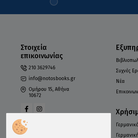
Στοιχεία
Εξυπη
επικοινωνίας
Βιβλιοπωλ
210 3629746
Συχνές Ε
info@notosbooks.gr
Νέα
Ομήρου 15, Αθήνα
Επικοινων
10672
Χρήσι
Γερμανικό
Δευτέρα: 10:00-18:00
Τρίτη: 10:00-19:00
Γερμανικ