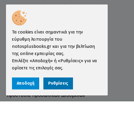
Ελληνογερμανικό Εμπορικό και Βιομηχανικό
Επιμελητήριο
Ινστιτούτο ÖSD Ελλάδας
Πληροφορίες
Τα cookies είναι σημαντικά για την
εύρυθμη λειτουργία του
Τρόποι Παραγγελίας
notosplusbooks.gr και για την βελτίωση
της online εμπειρίας σας.
Τρόποι Πληρωμής
Επιλέξτε «Αποδοχή» ή «Ρυθμίσεις» για να
Τρόποι Αποστολής
ορίσετε τις επιλογές σας.
Εγγύηση - Επιστροφές
Αποδοχή
Ρυθμίσεις
Όροι χρήσης
Προστασία Προσωπικών Δεδομένων
Cookies
Αριθμός ΓΕΜΗ 000456301000