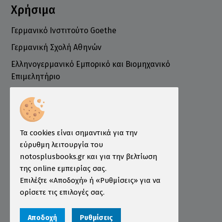
Χρήσιμα
Γερμανικό Ινστιτούτο Goethe
Γερμανική Σχολή Αθηνών
Ελληνογερμανικό Εμπορικό και Βιομηχανικό
Επιμελητήριο
Ινστιτούτο ÖSD Ελλάδας
Πληροφορίες
Τρόποι Παραγγελίας
Τα cookies είναι σημαντικά για την
Τρόποι Πληρωμής
εύρυθμη λειτουργία του
notosplusbooks.gr και για την βελτίωση
Τρόποι Αποστολής
της online εμπειρίας σας.
Εγγύηση - Επιστροφές
Επιλέξτε «Αποδοχή» ή «Ρυθμίσεις» για να
ορίσετε τις επιλογές σας.
Όροι χρήσης
Προστασία Προσωπικών Δεδομένων
Αποδοχή
Ρυθμίσεις