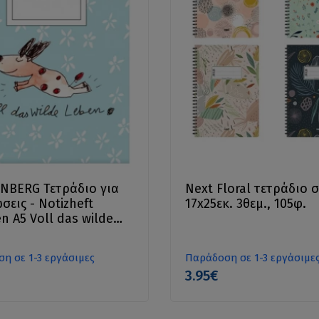
NBERG Τετράδιο για
Next Floral τετράδιo 
σεις - Notizheft
17x25εκ. 3θεμ., 105φ.
n A5 Voll das wilde
η σε 1-3 εργάσιμες
Παράδοση σε 1-3 εργάσιμε
3.95€