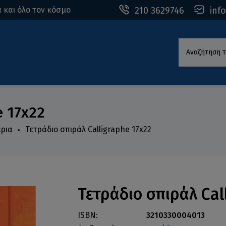
210 3629746
inf
 και όλο τον κόσμο
Αναζήτηση τ
e 17x22
άρια
Τετράδιο σπιράλ Calligraphe 17x22
Τετράδιο σπιράλ Cal
ISBN:
3210330004013