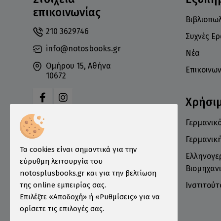
επικοινωνίας
Βιβλιοπωλ
210 3629746
Συχνές Ε
info@notosbooks.gr
Νέα
Ομήρου 15, Αθήνα
Επικοινων
10672
Χρήσι
Γερμανικό
Δευτέρα: 10:00-18:00
Τρίτη: 10:00-19:00
Γερμανικ
Τα cookies είναι σημαντικά για την
Τετάρτη: 10:00-18:00
Ελληνογε
εύρυθμη λειτουργία του
Πέμπτη: 10:00-19:00
Βιομηχανι
notosplusbooks.gr και για την βελτίωση
Παρασκευή: 10:00-19:00
Ινστιτού
της online εμπειρίας σας.
Σάββατο: 10:00-16:00
Επιλέξτε «Αποδοχή» ή «Ρυθμίσεις» για να
ορίσετε τις επιλογές σας.
Κυριακή: Κλειστά