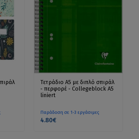
σπιράλ
Τετράδιο Α5 με διπλό σπιράλ
- περφορέ - Collegeblock A5
liniert
ς
Παράδοση σε 1-3 εργάσιμες
4.80€