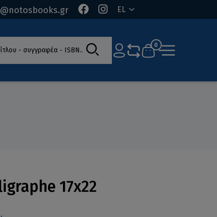
o@notosbooks.gr
EL
ίτλου - συγγραφέα - ISBN
0
ligraphe 17x22