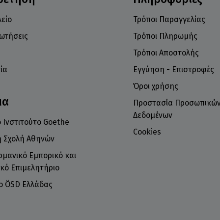
είο
Τρόποι Παραγγελίας
ρωτήσεις
Τρόποι Πληρωμής
Τρόποι Αποστολής
ία
Εγγύηση - Επιστροφές
Όροι χρήσης
μα
Προστασία Προσωπικώ
Δεδομένων
 Ινστιτούτο Goethe
Cookies
ή Σχολή Αθηνών
ρμανικό Εμπορικό και
κό Επιμελητήριο
το ÖSD Ελλάδας