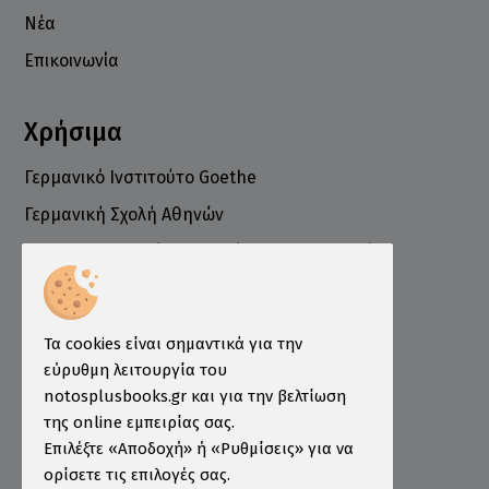
Νέα
Επικοινωνία
Χρήσιμα
Γερμανικό Ινστιτούτο Goethe
Γερμανική Σχολή Αθηνών
Ελληνογερμανικό Εμπορικό και Βιομηχανικό
Επιμελητήριο
Ινστιτούτο ÖSD Ελλάδας
Πληροφορίες
Τα cookies είναι σημαντικά για την
εύρυθμη λειτουργία του
Τρόποι Παραγγελίας
notosplusbooks.gr και για την βελτίωση
της online εμπειρίας σας.
Τρόποι Πληρωμής
Επιλέξτε «Αποδοχή» ή «Ρυθμίσεις» για να
Τρόποι Αποστολής
ορίσετε τις επιλογές σας.