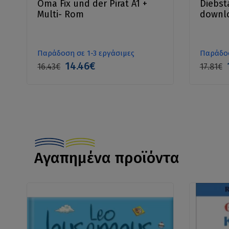
Oma Fix und der Pirat A1 +
Diebst
Multi- Rom
downlo
Παράδοση σε 1-3 εργάσιμες
Παράδοσ
14.46€
16.43€
17.81€
Αγαπημένα προϊόντα