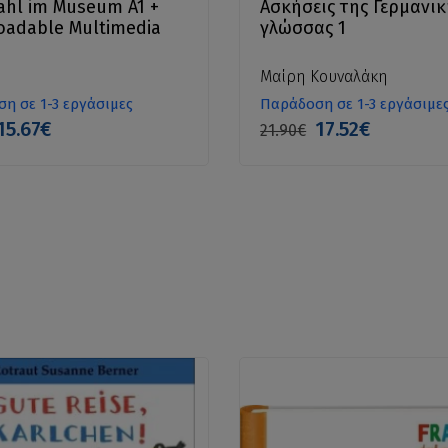
ahl im Museum A1 +
Ασκήσεις της Γερμανικ
adable Multimedia
γλώσσας 1
Μαίρη Κουναλάκη
η σε 1-3 εργάσιμες
Παράδοση σε 1-3 εργάσιμε
15.67€
17.52€
21.90€