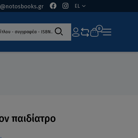
o@notosbooks.gr
EL
ίτλου - συγγραφέα - ISBN
0
τον παιδίατρο