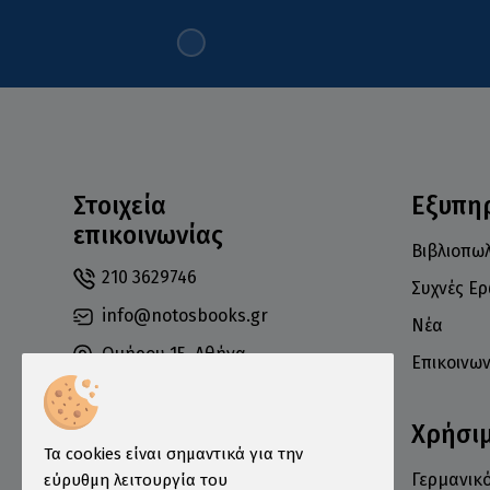
Στοιχεία
Εξυπη
επικοινωνίας
Βιβλιοπωλ
210 3629746
Συχνές Ε
info@notosbooks.gr
Νέα
Ομήρου 15, Αθήνα
Επικοινων
10672
Χρήσι
Τα cookies είναι σημαντικά για την
Γερμανικό
εύρυθμη λειτουργία του
Δευτέρα: 10:00-18:00