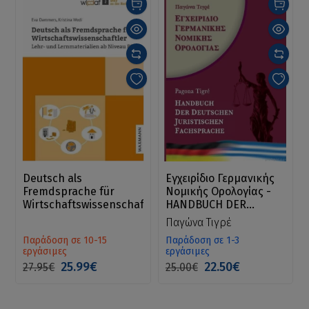
Deutsch als
Εγχειρίδιο Γερμανικής
Fremdsprache für
Νομικής Ορολογίας -
Wirtschaftswissenschaftler
HANDBUCH DER
DEUTSCHEN
Παγώνα Τιγρέ
JURISTISCHEN
Παράδοση σε 10-15
Παράδοση σε 1-3
FACHSPRACHE
εργάσιμες
εργάσιμες
25.99€
22.50€
27.95€
25.00€