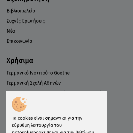
Βιβλιοπωλείο
Συχνές Ερωτήσεις
Νέα
Επικοινωνία
Χρήσιμα
Γερμανικό Ινστιτούτο Goethe
Γερμανική Σχολή Αθηνών
Ελληνογερμανικό Εμπορικό και Βιομηχανικό
Επιμελητήριο
Ινστιτούτο ÖSD Ελλάδας
Πληροφορίες
Τα cookies είναι σημαντικά για την
εύρυθμη λειτουργία του
Τρόποι Παραγγελίας
notosplusbooks.gr και για την βελτίωση