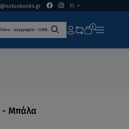
o@notosbooks.gr
EL
ίτλου - συγγραφέα - ISBN
0
s - Μπάλα