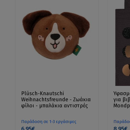
Plüsch-Knautschi
Υφασμ
Weihnachtsfreunde - Ζωάκια
για βι
φίλοι - μπαλάκια αντιστρές
Mondph
Παράδοση σε 1-3 εργάσιμες
Παράδοσ
6.95€
8.95€