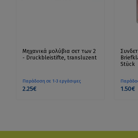
Μηχανικά μολύβια σετ των 2
Συνδετ
- Druckbleistifte, transluzent
Briefk
Stück
Παράδοση σε 1-3 εργάσιμες
Παράδοσ
2.25€
1.50€