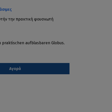
άσιμες
υτήν την πρακτική φουσκωτή
m praktischen aufblasbaren Globus.
Αγορά