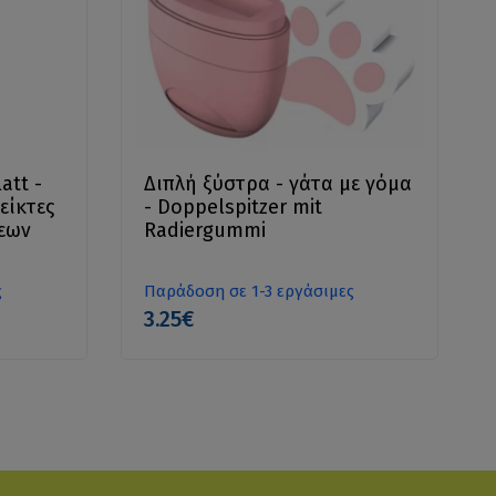
att -
Διπλή ξύστρα - γάτα με γόμα
είκτες
- Doppelspitzer mit
σεων
Radiergummi
ς
Παράδοση σε 1-3 εργάσιμες
3.25€