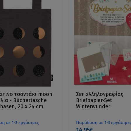
άτινο τσαντάκι moon
Σετ αλληλογραφίας
βλία - Büchertasche
Briefpapier-Set
asen, 20 x 24 cm
Winterwunder
η σε 1-3 εργάσιμες
Παράδοση σε 1-3 εργάσιμε
14.95€