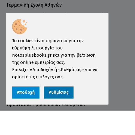
Γερμανική Σχολή Αθηνών
Ελληνογερμανικό Εμπορικό και Βιομηχανικό
Επιμελητήριο
Ινστιτούτο ÖSD Ελλάδας
Πληροφορίες
Τα cookies είναι σημαντικά για την
εύρυθμη λειτουργία του
Τρόποι Παραγγελίας
notosplusbooks.gr και για την βελτίωση
της online εμπειρίας σας.
Τρόποι Πληρωμής
Επιλέξτε «Αποδοχή» ή «Ρυθμίσεις» για να
Τρόποι Αποστολής
ορίσετε τις επιλογές σας.
Εγγύηση - Επιστροφές
Αποδοχή
Ρυθμίσεις
Όροι χρήσης
Προστασία Προσωπικών Δεδομένων
Cookies