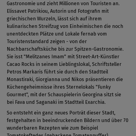
Gastronomie und zieht Millionen von Touristen an.
Elissavet Patrikiou, Autorin und Fotografin mit
griechischen Wurzeln, lässt sich auf ihrem
kulinarischen Streifzug von Einheimischen die noch
unentdeckten Plätze und Lokale fernab vom
Touristenstandard zeigen - von der
Nachbarschaftsküche bis zur Spitzen-Gastronomie.
Sie isst "Melitzanes Imam" mit Street-Art-Künstler
Cacao Rocks in seinem Lieblingslokal, Schriftsteller
Petros Markaris führt sie durch den Stadtteil
Monastiraki, Giorgianna und Nikos präsentieren die
Küchengeheimnisse ihres Sternelokals "Funky
Gourmet", mit der Schauspielerin Georgina sitzt sie
bei Fava und Saganaki im Stadtteil Exarchia.
So entsteht ein ganz neues Porträt dieser Stadt,
festgehalten in beeindruckenden Bildern und über 70
wunderbaren Rezepten wie zum Beispiel
Tomatokeftedes (gebackene Tomatenpuffer),