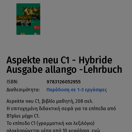
Aspekte neu C1 - Hybride
Ausgabe allango -Lehrbuch
ISBN:
9783126052955
Διαθεσιμότητα:
Παράδοση σε 1-3 εργάσιμες
Aspekte neu C1, βιβλίο μαθητή, 208 σελ.
Η επιτυχημένη διδακτική σειρά για τα επίπεδα από
Β1plus μέχρι C1.
To επίπεδο C1 (γραμματική και λεξιλόγιο)
ολοκληρώνεται μέσα από 10 κεφάλαια, ενώ