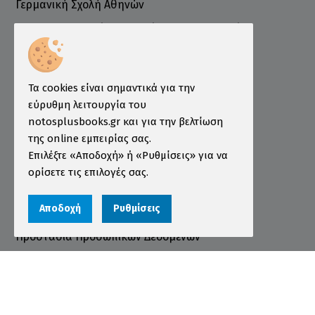
Γερμανική Σχολή Αθηνών
Ελληνογερμανικό Εμπορικό και Βιομηχανικό
Επιμελητήριο
Ινστιτούτο ÖSD Ελλάδας
Πληροφορίες
Τα cookies είναι σημαντικά για την
εύρυθμη λειτουργία του
Τρόποι Παραγγελίας
notosplusbooks.gr και για την βελτίωση
της online εμπειρίας σας.
Τρόποι Πληρωμής
Επιλέξτε «Αποδοχή» ή «Ρυθμίσεις» για να
Τρόποι Αποστολής
ορίσετε τις επιλογές σας.
Εγγύηση - Επιστροφές
Αποδοχή
Ρυθμίσεις
Όροι χρήσης
Προστασία Προσωπικών Δεδομένων
Cookies