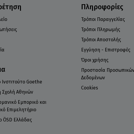
ρέτηση
Πληροφορίες
είο
Τρόποι Παραγγελίας
ρωτήσεις
Τρόποι Πληρωμής
Τρόποι Αποστολής
ία
Εγγύηση - Επιστροφές
Όροι χρήσης
μα
Προστασία Προσωπικώ
Δεδομένων
 Ινστιτούτο Goethe
Cookies
ή Σχολή Αθηνών
ρμανικό Εμπορικό και
κό Επιμελητήριο
το ÖSD Ελλάδας