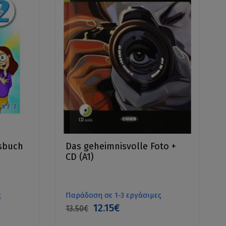
tsbuch
Das geheimnisvolle Foto +
CD (A1)
ς
Παράδοση σε 1-3 εργάσιμες
12.15€
13.50€