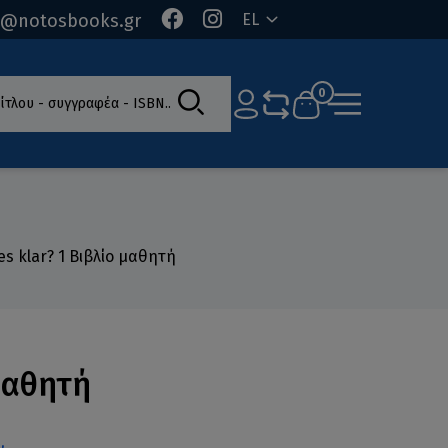
o@notosbooks.gr
EL
ίτλου - συγγραφέα - ISBN
0
les klar? 1 Βιβλίο μαθητή
 μαθητή