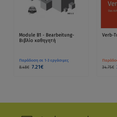
Module B1 - Bearbeitung-
Verb-T
Βιβλίο καθηγητή
Παράδοση σε 1-3 εργάσιμες
Παράδοσ
7.21€
8.48€
34.75€