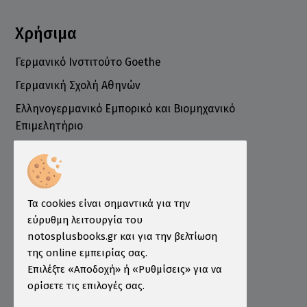
Χρήσιμα
Γερμανικό Ινστιτούτο Goethe
Γερμανική Σχολή Αθηνών
Ελληνογερμανικό Εμπορικό και Βιομηχανικό
Επιμελητήριο
Ινστιτούτο ÖSD Ελλάδας
Πληροφορίες
Τρόποι Παραγγελίας
Τα cookies είναι σημαντικά για την
Τρόποι Πληρωμής
εύρυθμη λειτουργία του
notosplusbooks.gr και για την βελτίωση
Τρόποι Αποστολής
της online εμπειρίας σας.
Εγγύηση - Επιστροφές
Επιλέξτε «Αποδοχή» ή «Ρυθμίσεις» για να
ορίσετε τις επιλογές σας.
Όροι χρήσης