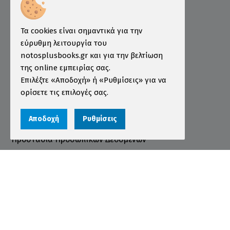
Επιμελητήριο
Ινστιτούτο ÖSD Ελλάδας
Πληροφορίες
Τα cookies είναι σημαντικά για την
εύρυθμη λειτουργία του
Τρόποι Παραγγελίας
notosplusbooks.gr και για την βελτίωση
της online εμπειρίας σας.
Τρόποι Πληρωμής
Επιλέξτε «Αποδοχή» ή «Ρυθμίσεις» για να
Τρόποι Αποστολής
ορίσετε τις επιλογές σας.
Εγγύηση - Επιστροφές
Αποδοχή
Ρυθμίσεις
Όροι χρήσης
Προστασία Προσωπικών Δεδομένων
Cookies
Αριθμός ΓΕΜΗ 000456301000
© 2026 notosplusbooks.gr | All Rights Reserved |
Designed & Developed by
qualityweb
.