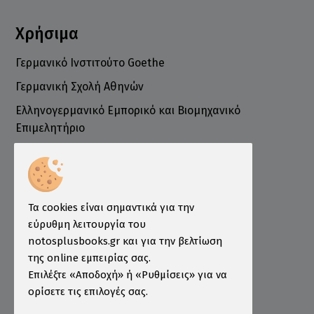
Χρήσιμα
Γερμανικό Ινστιτούτο Goethe
Γερμανική Σχολή Αθηνών
Ελληνογερμανικό Εμπορικό και Βιομηχανικό
Επιμελητήριο
Ινστιτούτο ÖSD Ελλάδας
Πληροφορίες
Τρόποι Παραγγελίας
Τα cookies είναι σημαντικά για την
Τρόποι Πληρωμής
εύρυθμη λειτουργία του
notosplusbooks.gr και για την βελτίωση
Τρόποι Αποστολής
της online εμπειρίας σας.
Εγγύηση - Επιστροφές
Επιλέξτε «Αποδοχή» ή «Ρυθμίσεις» για να
ορίσετε τις επιλογές σας.
Όροι χρήσης