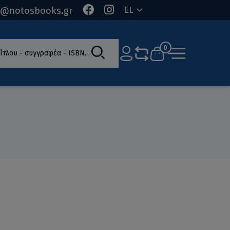
o@notosbooks.gr
EL
ίτλου - συγγραφέα - ISBN
0