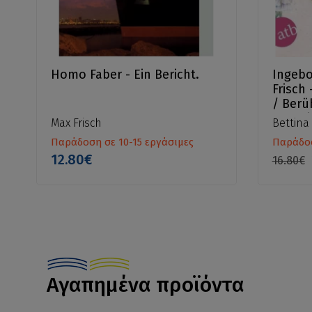
Homo Faber - Ein Bericht.
Ingeb
Frisch 
/ Berü
Geschi
Max Frisch
Bettina
Παράδοση σε 10-15 εργάσιμες
Παράδοσ
12.80€
16.80€
Αγαπημένα προϊόντα