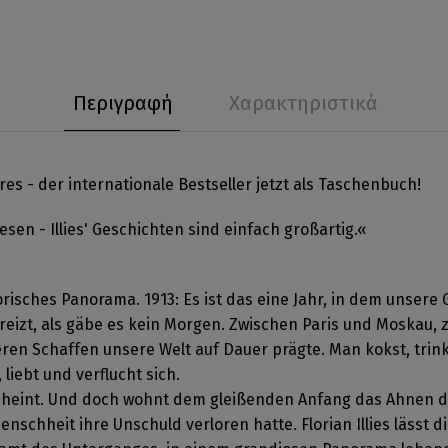
Περιγραφή
Χαρακτηριστικά
es - der internationale Bestseller jetzt als Taschenbuch!
sen - Illies' Geschichten sind einfach großartig.«
istorisches Panorama. 1913: Es ist das eine Jahr, in dem unser
eizt, als gäbe es kein Morgen. Zwischen Paris und Moskau, 
en Schaffen unsere Welt auf Dauer prägte. Man kokst, trinkt, 
 liebt und verflucht sich.
 scheint. Und doch wohnt dem gleißenden Anfang das Ahnen de
nschheit ihre Unschuld verloren hatte. Florian Illies lässt 