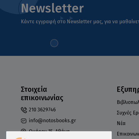
Newsletter
Κάντε εγγραφή στο Newsletter μας, για να μαθαίνετ
Στοιχεία
Εξυπη
επικοινωνίας
Βιβλιοπωλ
210 3629746
Συχνές Ε
info@notosbooks.gr
Νέα
Ομήρου 15, Αθήνα
Επικοινων
10672