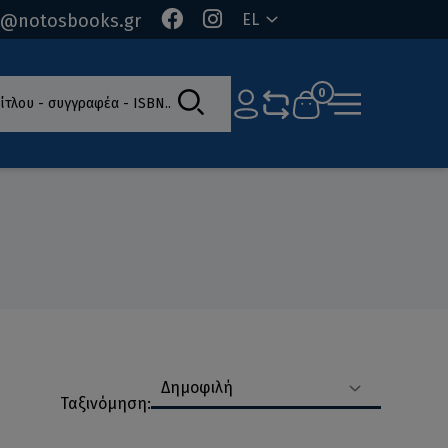
o@notosbooks.gr
EL
ίτλου - συγγραφέα - ISBN
0
Δημοφιλή
Ταξινόμηση: