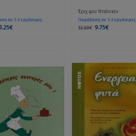
Έριχ φον Νταίνικεν
ση σε 1-3 εργάσιμες
Παράδοση σε 1-3 εργάσιμες
3.25€
9.75€
13.00€