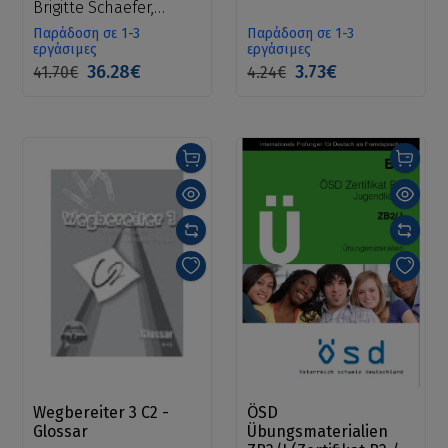
Erwachsene
Brigitte Schaefer,
Frauke van der Werff
Παράδοση σε 1-3
Παράδοση σε 1-3
εργάσιμες
εργάσιμες
36.28€
3.73€
41.70€
4.24€
Wegbereiter 3 C2 -
ÖSD
Glossar
Übungsmaterialien