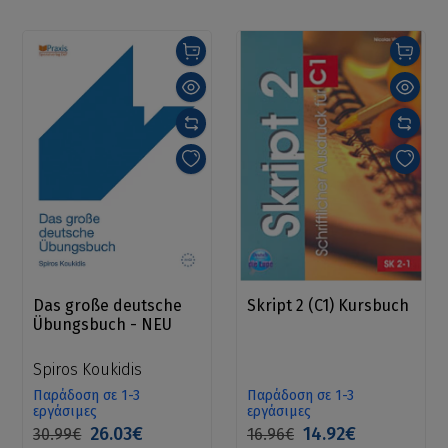
Das große deutsche
Skript 2 (C1) Kursbuch
Übungsbuch - NEU
Spiros Koukidis
Παράδοση σε 1-3
Παράδοση σε 1-3
εργάσιμες
εργάσιμες
26.03€
14.92€
30.99€
16.96€