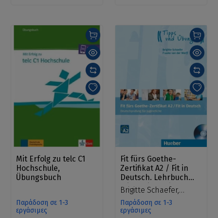
Mit Erfolg zu telc C1
Fit fürs Goethe-
Hochschule,
Zertifikat A2 / Fit in
Übungsbuch
Deutsch. Lehrbuch
mit Audio-CD/
Brigitte Schaefer,
Jugendliche
Frauke van der Werff
Παράδοση σε 1-3
Παράδοση σε 1-3
εργάσιμες
εργάσιμες