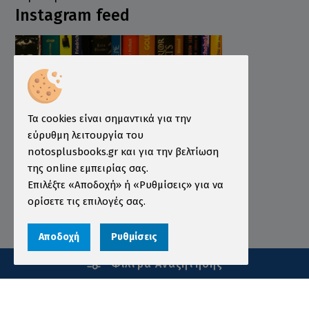
Instagram feed
Τα cookies είναι σημαντικά για την
εύρυθμη λειτουργία του
notosplusbooks.gr και για την βελτίωση
της online εμπειρίας σας.
Επιλέξτε «Αποδοχή» ή «Ρυθμίσεις» για να
ορίσετε τις επιλογές σας.
Αποδοχή
Ρυθμίσεις
Εξυπηρέτηση
Φίλτρα Αναζήτησης
Βιβλιοπωλείο
Συχνές Ερωτήσεις