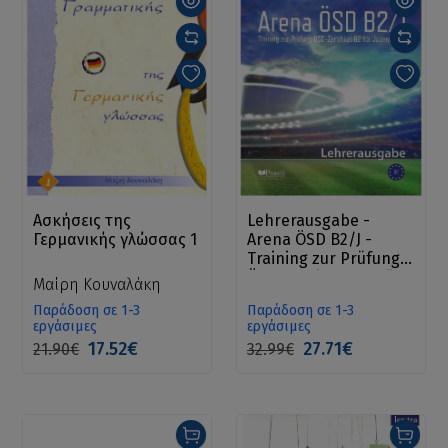
Ασκήσεις της
Lehrerausgabe -
Γερμανικής γλώσσας 1
Arena ÖSD B2/J -
Training zur Prüfung
ÖSD-Zertifikat B2 für
Μαίρη Κουναλάκη
Jugendliche
Παράδοση σε 1-3
Παράδοση σε 1-3
εργάσιμες
εργάσιμες
17.52€
27.71€
21.90€
32.99€