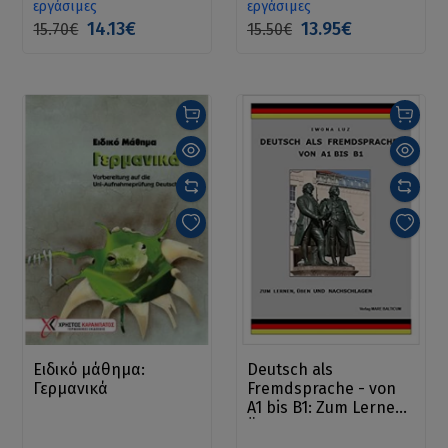
εργάσιμες
εργάσιμες
14.13€
13.95€
15.70€
15.50€
Ειδικό μάθημα:
Deutsch als
Γερμανικά
Fremdsprache - von
A1 bis B1: Zum Lernen,
Üben und
Nachschlagen