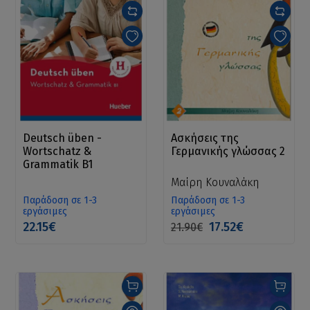
Deutsch üben -
Ασκήσεις της
Wortschatz &
Γερμανικής γλώσσας 2
Grammatik B1
Μαίρη Κουναλάκη
Παράδοση σε 1-3
Παράδοση σε 1-3
εργάσιμες
εργάσιμες
22.15€
17.52€
21.90€