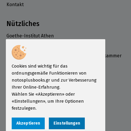
Kontakt
Nützliches
Goethe-Institut Athen
Deutsche Schule Athen
Deutsch-Griechische Industrie- und Handelskammer
ÖSD Institut Griechenland
Cookies sind wichtig für das
Informationen
ordnungsgemäße Funktionieren von
notosplusbooks.gr und zur Verbesserung
Bestellung
Ihrer Online-Erfahrung.
Wählen Sie «Akzeptieren» oder
Zahlungsarten
«Einstellungen», um Ihre Optionen
Sendungen
festzulegen.
Garantie - Rückgabe
Akzeptieren
Einstellungen
Nutzungsbedingungen