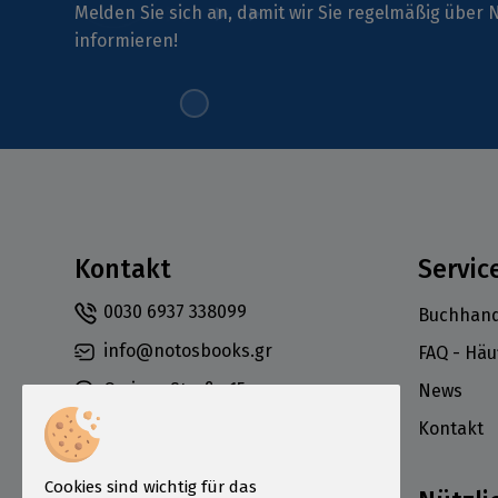
Melden Sie sich an, damit wir Sie regelmäßig übe
informieren!
Kontakt
Servic
0030 6937 338099
Buchhand
info@notosbooks.gr
FAQ - Häu
Omirou-Straße 15,
News
Athen 10672,
Kontakt
Griechenland
Cookies sind wichtig für das