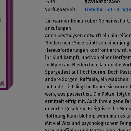
ISBN:
9783462012460
Verfügbarkeit:
Lieferbar in 1 - 3 Tag
Ein warmer Roman über Gemeinschaft, F
anzufangen
Anne Gesthuysen entwirft ein hinreiß
Niederrhein: Sie erzählt von einer jung
Herausforderungen konfrontiert wird, v
ihr Kind kämpft, und von einer Dorfgeme
In Alpen am Niederrhein laufen die Vor
Spargelfest auf Hochtouren. Doch Past
andere Sorgen. Raffaela, ein Mädchen, d
behindert ist, liegt im Koma. Sie wurd
weiß, was passiert ist. Die Polizei folg
ermittelt eifrig mit. Auch ihre eigene F
unvorhergesehene Ereignisse die Mens
Hoffnung kann blühen, wenn man es am
Mit viel Witz und psychologischem Fein
Schuldgefühlen und Mutterliebe, der K