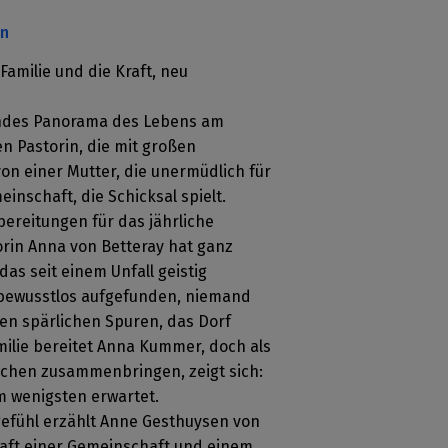
en
amilie und die Kraft, neu
endes Panorama des Lebens am
en Pastorin, die mit großen
on einer Mutter, die unermüdlich für
inschaft, die Schicksal spielt.
bereitungen für das jährliche
orin Anna von Betteray hat ganz
as seit einem Unfall geistig
e bewusstlos aufgefunden, niemand
t den spärlichen Spuren, das Dorf
amilie bereitet Anna Kummer, doch als
chen zusammenbringen, zeigt sich:
 wenigsten erwartet.
gefühl erzählt Anne Gesthuysen von
raft einer Gemeinschaft und einem