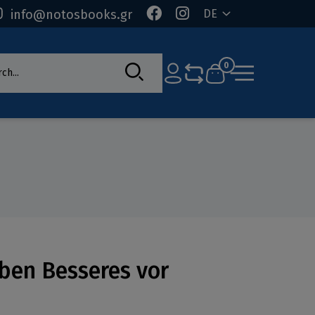
info@notosbooks.gr
DE
rch
0
eben Besseres vor