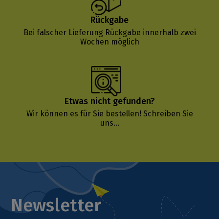
Rückgabe
Bei falscher Lieferung Rückgabe innerhalb zwei
Wochen möglich
Etwas nicht gefunden?
Wir können es für Sie bestellen!
Schreiben Sie
uns...
Newsletter