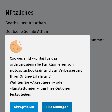
Nützliches
Goethe-Institut Athen
Deutsche Schule Athen
Deutsch-Griechische Industrie- und Handelskammer
ÖSD Institut Griechenland
Informationen
Cookies sind wichtig für das
ordnungsgemäße Funktionieren von
Bestellung
notosplusbooks.gr und zur Verbesserung
Zahlungsarten
Ihrer Online-Erfahrung.
Sendungen
Wählen Sie «Akzeptieren» oder
«Einstellungen», um Ihre Optionen
Garantie - Rückgabe
festzulegen.
Nutzungsbedingungen
Akzeptieren
Einstellungen
Datenschutzerklärung