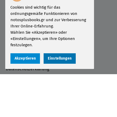
ÖSD Institut Griechenland
Cookies sind wichtig für das
Informationen
ordnungsgemäße Funktionieren von
notosplusbooks.gr und zur Verbesserung
Bestellung
Ihrer Online-Erfahrung.
Wählen Sie «Akzeptieren» oder
Zahlungsarten
«Einstellungen», um Ihre Optionen
Sendungen
festzulegen.
Garantie - Rückgabe
Akzeptieren
Einstellungen
Nutzungsbedingungen
Datenschutzerklärung
Cookies
Αριθμός ΓΕΜΗ 000456301000
© 2026 notosplusbooks.gr | All Rights Reserved |
Designed & Developed by
qualityweb
.