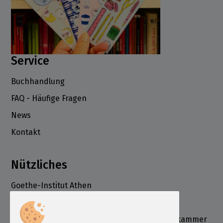
Service
Buchhandlung
FAQ - Häufige Fragen
News
Kontakt
Nützliches
Goethe-Institut Athen
Deutsche Schule Athen
Deutsch-Griechische Industrie- und Handelskammer