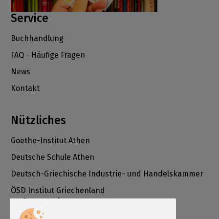
Service
Buchhandlung
FAQ - Häufige Fragen
News
Kontakt
Nützliches
Goethe-Institut Athen
Deutsche Schule Athen
Deutsch-Griechische Industrie- und Handelskammer
ÖSD Institut Griechenland
Informationen