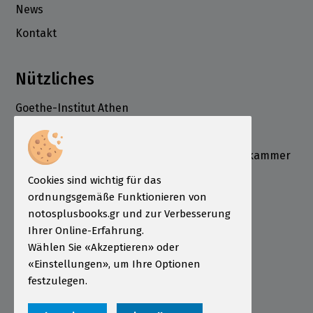
News
Kontakt
Nützliches
Goethe-Institut Athen
Deutsche Schule Athen
Deutsch-Griechische Industrie- und Handelskammer
ÖSD Institut Griechenland
Cookies sind wichtig für das
Informationen
ordnungsgemäße Funktionieren von
notosplusbooks.gr und zur Verbesserung
Bestellung
Ihrer Online-Erfahrung.
Wählen Sie «Akzeptieren» oder
Zahlungsarten
«Einstellungen», um Ihre Optionen
Sendungen
festzulegen.
Garantie - Rückgabe