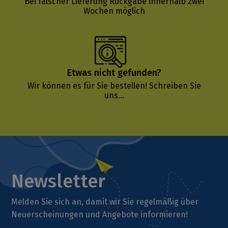
Bei falscher Lieferung Rückgabe innerhalb zwei
Wochen möglich
Etwas nicht gefunden?
Wir können es für Sie bestellen!
Schreiben Sie
uns...
Newsletter
Melden Sie sich an, damit wir Sie regelmäßig über
Neuerscheinungen und Angebote informieren!