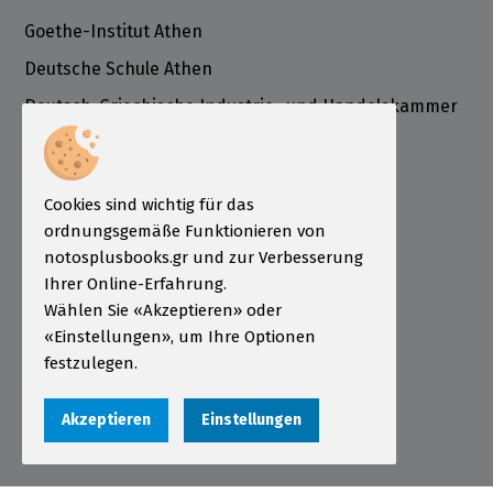
Goethe-Institut Athen
Deutsche Schule Athen
Deutsch-Griechische Industrie- und Handelskammer
ÖSD Institut Griechenland
Informationen
Cookies sind wichtig für das
Bestellung
ordnungsgemäße Funktionieren von
Zahlungsarten
notosplusbooks.gr und zur Verbesserung
Ihrer Online-Erfahrung.
Sendungen
Wählen Sie «Akzeptieren» oder
Garantie - Rückgabe
«Einstellungen», um Ihre Optionen
festzulegen.
Nutzungsbedingungen
Datenschutzerklärung
Akzeptieren
Einstellungen
Cookies