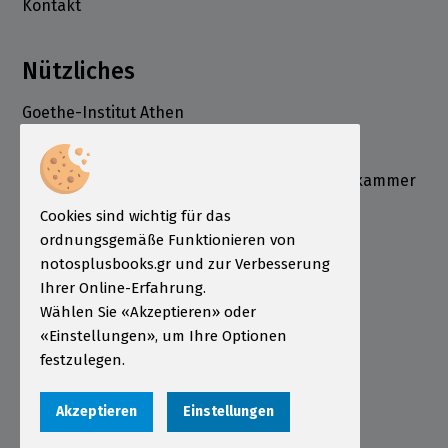
Kontakt
Nützliches
Goethe-Institut Athen
Deutsche Schule Athen
Deutsch-Griechische Industrie- und Handelskammer
ÖSD Institut Griechenland
Cookies sind wichtig für das
Informationen
ordnungsgemäße Funktionieren von
notosplusbooks.gr und zur Verbesserung
Bestellung
Ihrer Online-Erfahrung.
Wählen Sie «Akzeptieren» oder
Zahlungsarten
«Einstellungen», um Ihre Optionen
Sendungen
festzulegen.
Garantie - Rückgabe
Akzeptieren
Einstellungen
Nutzungsbedingungen