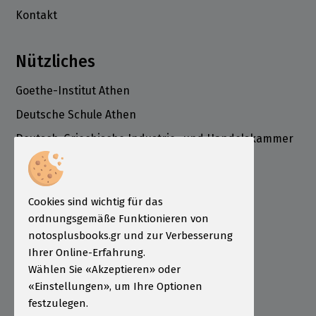
Kontakt
Nützliches
Goethe-Institut Athen
Deutsche Schule Athen
Deutsch-Griechische Industrie- und Handelskammer
ÖSD Institut Griechenland
Informationen
Cookies sind wichtig für das
Bestellung
ordnungsgemäße Funktionieren von
Zahlungsarten
notosplusbooks.gr und zur Verbesserung
Ihrer Online-Erfahrung.
Sendungen
Wählen Sie «Akzeptieren» oder
Garantie - Rückgabe
«Einstellungen», um Ihre Optionen
festzulegen.
Nutzungsbedingungen