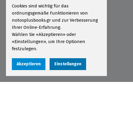
Cookies sind wichtig für das
Bestellung
ordnungsgemäße Funktionieren von
Zahlungsarten
notosplusbooks.gr und zur Verbesserung
Ihrer Online-Erfahrung.
Sendungen
Wählen Sie «Akzeptieren» oder
Garantie - Rückgabe
«Einstellungen», um Ihre Optionen
festzulegen.
Nutzungsbedingungen
Datenschutzerklärung
Akzeptieren
Einstellungen
Cookies
Αριθμός ΓΕΜΗ 000456301000
© 2026 notosplusbooks.gr | All Rights Reserved |
Designed & Developed by
qualityweb
.