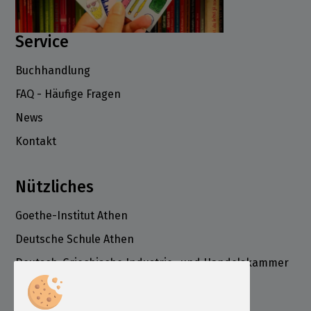
Service
Buchhandlung
FAQ - Häufige Fragen
News
Kontakt
Nützliches
Goethe-Institut Athen
Deutsche Schule Athen
Deutsch-Griechische Industrie- und Handelskammer
ÖSD Institut Griechenland
Informationen