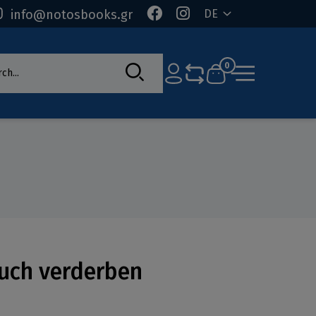
info@notosbooks.gr
DE
rch
0
euch verderben