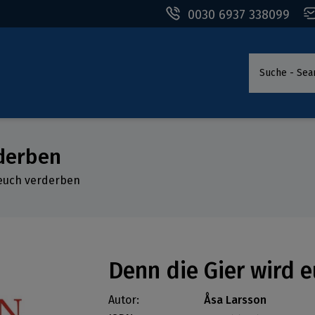
0030 6937 338099
Suche - Sea
rderben
 euch verderben
Denn die Gier wird 
Autor:
Åsa Larsson