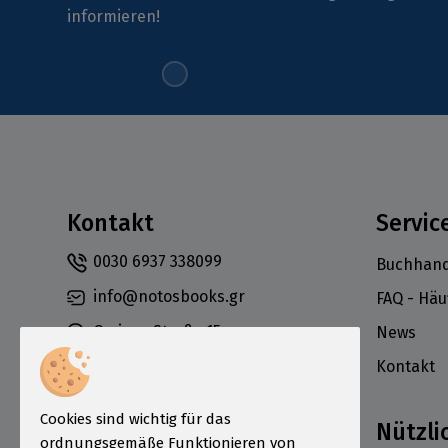
informieren!
Kontakt
Servic
0030 6937 338099
Buchhand
info@notosbooks.gr
FAQ - Häu
Omirou-Straße 15,
News
Athen 10672,
Kontakt
Griechenland
Cookies sind wichtig für das
Nützli
ordnungsgemäße Funktionieren von