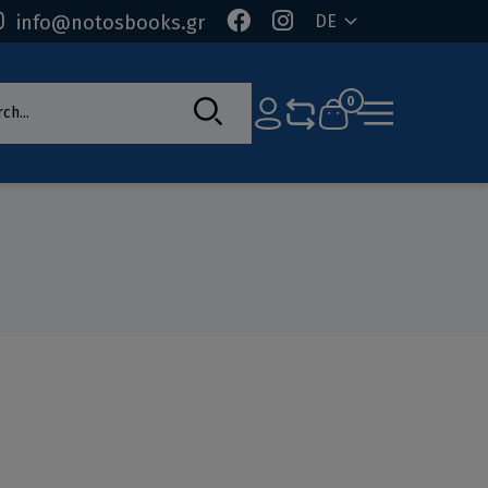
info@notosbooks.gr
DE
rch
0