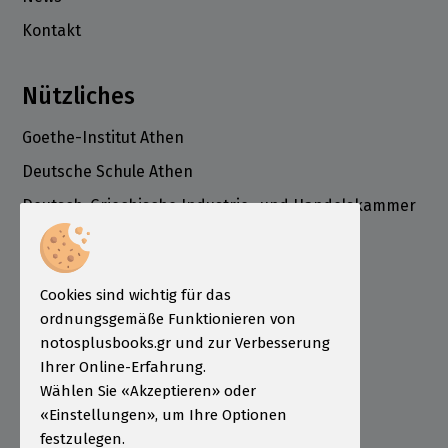
Kontakt
Nützliches
Goethe-Institut Athen
Deutsche Schule Athen
Deutsch-Griechische Industrie- und Handelskammer
ÖSD Institut Griechenland
Informationen
Cookies sind wichtig für das
Bestellung
ordnungsgemäße Funktionieren von
Zahlungsarten
notosplusbooks.gr und zur Verbesserung
Ihrer Online-Erfahrung.
Sendungen
Wählen Sie «Akzeptieren» oder
Garantie - Rückgabe
«Einstellungen», um Ihre Optionen
festzulegen.
Nutzungsbedingungen