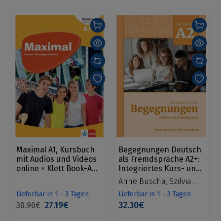
Maximal A1, Kursbuch
Begegnungen Deutsch
mit Audios und Videos
als Fremdsprache A2+:
online + Klett Book-App
Integriertes Kurs- und
(για 12μηνη χρήση)
Arbeitsbuch
Anne Buscha, Szilvia
Szita
Lieferbar in 1 - 3 Tagen
Lieferbar in 1 - 3 Tagen
27.19€
32.30€
30.90€