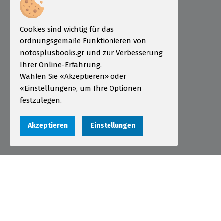
ÖSD Institut Griechenland
Informationen
Cookies sind wichtig für das
Bestellung
ordnungsgemäße Funktionieren von
Zahlungsarten
notosplusbooks.gr und zur Verbesserung
Ihrer Online-Erfahrung.
Sendungen
Wählen Sie «Akzeptieren» oder
Garantie - Rückgabe
«Einstellungen», um Ihre Optionen
festzulegen.
Nutzungsbedingungen
Datenschutzerklärung
Akzeptieren
Einstellungen
Cookies
Αριθμός ΓΕΜΗ 000456301000
© 2026 notosplusbooks.gr | All Rights Reserved |
Designed & Developed by
qualityweb
.